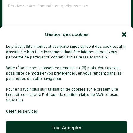
Gestion des cookies
Le présent Site internet et ses partenaires utilisent des cookies, afin
d’assurer le bon fonctionnement dudit Site internet et pour vous
permettre de partager du contenu sur les réseaux sociaux.
ENVOYER MA DEMANDE
Votre réponse sera conservée pendant six (6) mois. Vous avez la
possibilité de modifier vos préférences, en vous rendant dans les
paramètres de votre navigateur.
Pour en savoir plus sur l’utilisation de cookies sur le présent Site
internet, consulter
la Politique de confidentialité
de Maître Lucas
SABATIER.
Maître Lucas SABATIER collecte vos données personnelles pour
répondre à votre demande.
Gérer les services
Vous disposez de droits sur vos données. Pour en savoir plus sur la
gestion de vos données et vos droits,
cliquez ici
Tout Accepter